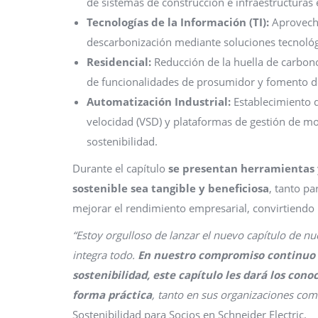
de sistemas de construcción e infraestructuras e
Tecnologías de la Información (TI):
Aprovecha
descarbonización mediante soluciones tecnológ
Residencial:
Reducción de la huella de carbono
de funcionalidades de prosumidor y fomento de 
Automatización Industrial:
Establecimiento d
velocidad (VSD) y plataformas de gestión de mo
sostenibilidad.
Durante el capítulo
se presentan herramientas 
sostenible sea tangible y beneficiosa
, tanto p
mejorar el rendimiento empresarial, convirtiendo 
“Estoy orgulloso de lanzar el nuevo capítulo de nu
integra todo.
En nuestro compromiso continuo d
sostenibilidad, este capítulo les dará los co
forma práctica
, tanto en sus organizaciones com
Sostenibilidad para Socios en Schneider Electric.