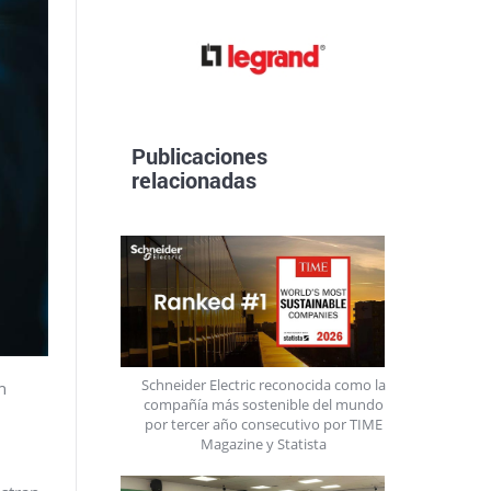
Publicaciones
relacionadas
Schneider Electric reconocida como la
n
compañía más sostenible del mundo
por tercer año consecutivo por TIME
Magazine y Statista