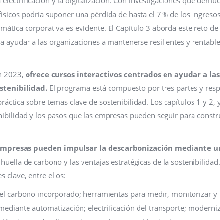
a electrificación y la digitalización. Con investigaciones que demu
 físicos podría suponer una pérdida de hasta el 7 % de los ingreso
limática corporativa es evidente. El Capítulo 3 aborda este reto d
a ayudar a las organizaciones a mantenerse resilientes y rentabl
en 2023,
ofrece cursos interactivos centrados en ayudar a las
stenibilidad.
El programa está compuesto por tres partes y res
ráctica sobre temas clave de sostenibilidad. Los capítulos 1 y 2, 
ibilidad y los pasos que las empresas pueden seguir para constru
empresas pueden impulsar la descarbonización mediante u
 huella de carbono y las ventajas estratégicas de la sostenibilidad.
 clave, entre ellos:
r el carbono incorporado; herramientas para medir, monitorizar y
mediante automatización; electrificación del transporte; moderni