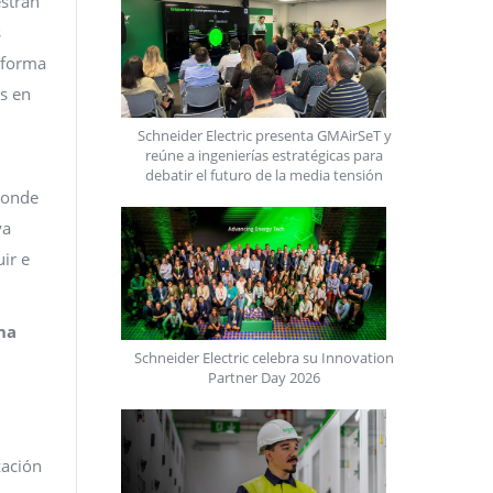
estran
s
e forma
es en
Schneider Electric presenta GMAirSeT y
reúne a ingenierías estratégicas para
debatir el futuro de la media tensión
ponde
ya
ir e
na
Schneider Electric celebra su Innovation
Partner Day 2026
zación