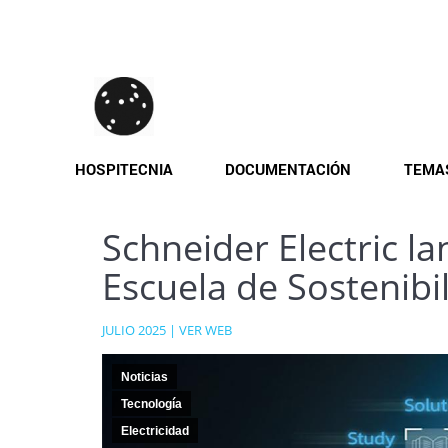
Pasar
al
contenido
principal
HOSPITECNIA
DOCUMENTACIÓN
TEMA
Schneider Electric la
Escuela de Sostenibi
JULIO 2025 |
VER WEB
Noticias
Tecnología
Electricidad