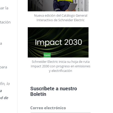
ar la
Nueva edición del Catálogo General
Interactivo de Schneider Electric
itación
la
Schneider Electric inicia su hoja de ruta
Impact 2030 con progreso en emisiones
 para
y electrificación
in, lo
Suscríbete a nuestro
a
Boletín
ad de
Correo electrónico