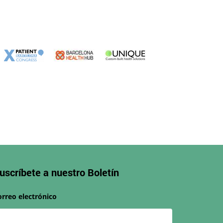
uscríbete a nuestro
Boletín
orreo electrónico