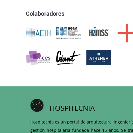
Colaboradores
HOSPITECNIA
Hospitecnia es un portal de arquitectura, ingenierí
gestión hospitalaria fundada hace 15 años. Se tra