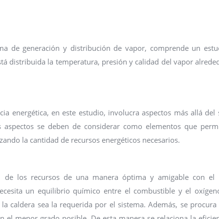
istema de generación y distribución de vapor, comprende un est
tá distribuida la temperatura, presión y calidad del vapor alrede
cia energética, en este estudio, involucra aspectos más allá del
s aspectos se deben de considerar como elementos que permi
zando la cantidad de recursos energéticos necesarios.
ación de los recursos de una manera óptima y amigable con el
ecesita un equilibrio químico entre el combustible y el oxígen
 la caldera sea la requerida por el sistema. Además, se procura
 el menor grado posible. De esta manera se relaciona la eficie