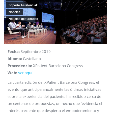
Soporte Asistencial
Noticias
Noticias destacados
Fecha:
Septiembre 2019
Idioma:
Castellano
Procedencia:
XPatient Barcelona Congress
Web:
ver aquí
La cuarta edición del XPatient Barcelona Congress, el
evento que anticipa anualmente las últimas iniciativas
sobre la experiencia del paciente, ha recibido cerca de
un centenar de propuestas, un hecho que “evidencia el
interés creciente que despierta el empoderamiento y