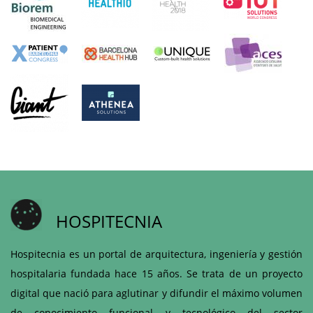
HOSPITECNIA
Hospitecnia es un portal de arquitectura, ingeniería y gestión
hospitalaria fundada hace 15 años. Se trata de un proyecto
digital que nació para aglutinar y difundir el máximo volumen
de conocimiento funcional y tecnológico del sector