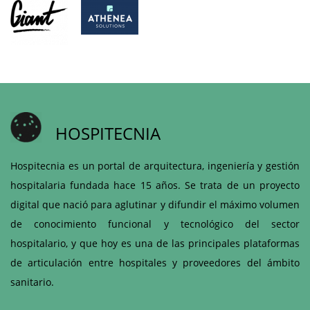
HOSPITECNIA
Hospitecnia es un portal de arquitectura, ingeniería y gestión
hospitalaria fundada hace 15 años. Se trata de un proyecto
digital que nació para aglutinar y difundir el máximo volumen
de conocimiento funcional y tecnológico del sector
hospitalario, y que hoy es una de las principales plataformas
de articulación entre hospitales y proveedores del ámbito
sanitario.