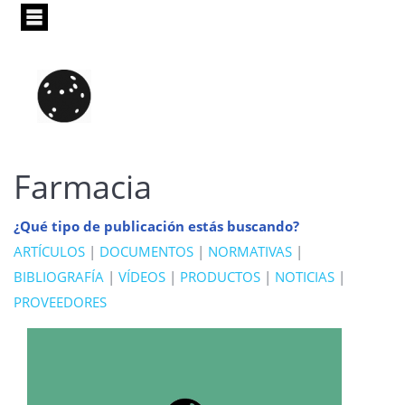
Pasar
al
contenido
principal
Farmacia
¿Qué tipo de publicación estás buscando?
ARTÍCULOS
|
DOCUMENTOS
|
NORMATIVAS
|
BIBLIOGRAFÍA
|
VÍDEOS
|
PRODUCTOS
|
NOTICIAS
|
PROVEEDORES