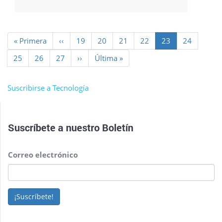
Paginación
Primera
« Primera
Página
‹‹
Page
19
Page
20
Page
21
Page
22
Página
23
Page
24
página
anterior
actual
Page
25
Page
26
Page
27
Siguiente
››
Última
Última »
página
página
Suscribirse a Tecnología
Suscríbete a nuestro
Boletín
Correo electrónico
¡Suscríbete!