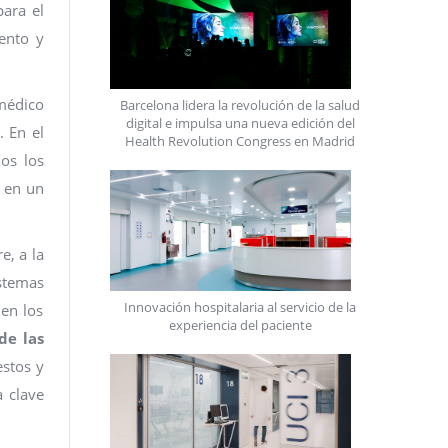
para el
ento y
médico
Barcelona lidera la revolución de la salud
digital e impulsa una nueva edición del
. En el
Health Revolution Congress en Madrid
os los
e en un
e, a la
istemas
Innovación hospitalaria al servicio de la
 en los
experiencia del paciente
de las
estos y
a clave