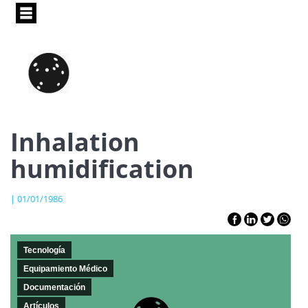
Pasar
al
contenido
principal
Inhalation
humidification
| 01/01/1986
Tecnología
Equipamiento Médico
Documentación
Artículos