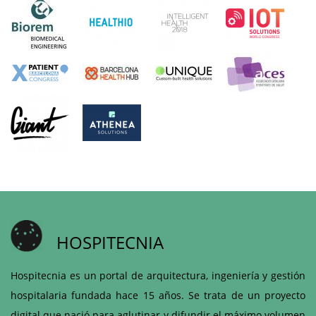
HOSPITECNIA
Hospitecnia es un portal de arquitectura, ingeniería y gestión
hospitalaria fundada hace 15 años. Se trata de un proyecto
digital que nació para aglutinar y difundir el máximo volumen