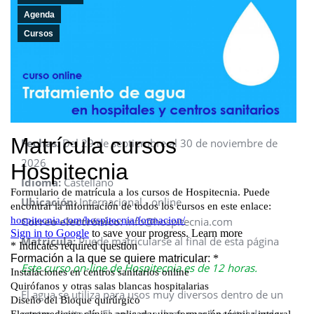
Agenda
Cursos
Fechas:
Del 29 de septiembre al 30 de noviembre de
2026
Idioma:
Castellano
Ubicación:
Internacional - online
Correo electrónico:
info@hospitecnia.com
Matrícula:
Puede matricularse al final de esta página
Este curso on-line de Hospitecnia es de 12 horas.
El agua se utiliza para usos muy diversos dentro de un