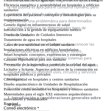
centro sanitario. El agua que llega a un hospital desde
la red pública es apta para el consumo humano, pero
contiene todo tipo de sales disueltas que pueden
representar una problemática para determinados
procesos médicos y en determinados tipos de
instalaciones.
El curso se plantea con el objetivo de reconocer las
problemáticas acerca del agua en un centro
hospitalario, aprender los distintos sistemas para
tratarla, y conocer las especificaciones y las calidades
necesarias en los distintos usos, circuitos y servicios
médicos.
El curso se estructura en cinco unidades:
1. Introducción y consideraciones generales sobre
el agua