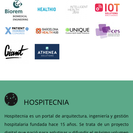
HOSPITECNIA
Hospitecnia es un portal de arquitectura, ingeniería y gestión
hospitalaria fundada hace 15 años. Se trata de un proyecto
digital que nació para aglutinar y difundir el máximo volumen