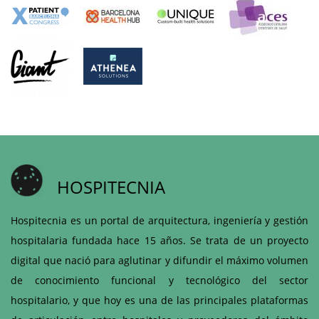
HOSPITECNIA
Hospitecnia es un portal de arquitectura, ingeniería y gestión
hospitalaria fundada hace 15 años. Se trata de un proyecto
digital que nació para aglutinar y difundir el máximo volumen
de conocimiento funcional y tecnológico del sector
hospitalario, y que hoy es una de las principales plataformas