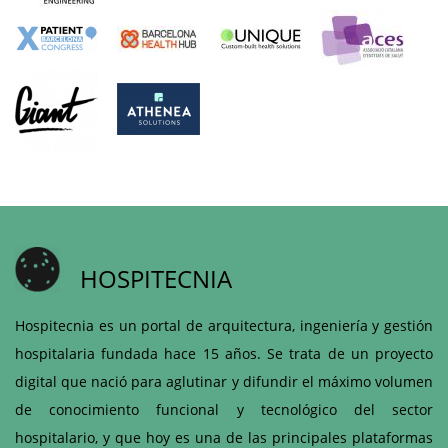
HOSPITECNIA
Hospitecnia es un portal de arquitectura, ingeniería y gestión
hospitalaria fundada hace 15 años. Se trata de un proyecto
digital que nació para aglutinar y difundir el máximo volumen
de conocimiento funcional y tecnológico del sector
hospitalario, y que hoy es una de las principales plataformas