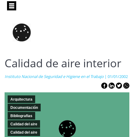
Pasar
al
contenido
principal
Calidad de aire interior
Instituto Nacional de Seguridad e Higiene en el Trabajo
| 01/01/2002
Arquitectura
Documentación
Bibliografias
Calidad del aire
Calidad del aire