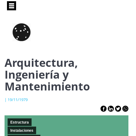
Pasar
al
contenido
principal
Arquitectura,
Ingeniería y
Mantenimiento
| 19/11/1979
Estructura
Instalaciones