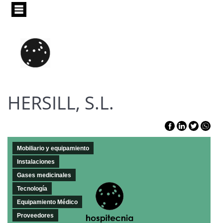
Pasar
al
contenido
principal
HERSILL, S.L.
Mobiliario y equipamiento
Instalaciones
Gases medicinales
Tecnología
Equipamiento Médico
Proveedores