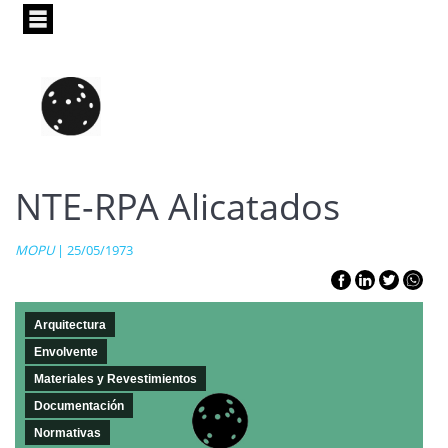
Pasar
al
contenido
principal
NTE-RPA Alicatados
MOPU
| 25/05/1973
Arquitectura
Envolvente
Materiales y Revestimientos
Documentación
Normativas