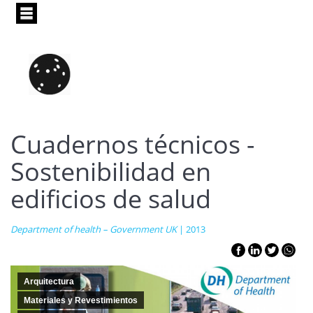
Pasar
al
contenido
principal
Cuadernos técnicos -
Sostenibilidad en
edificios de salud
Department of health – Government UK
| 2013
Arquitectura
Materiales y Revestimientos