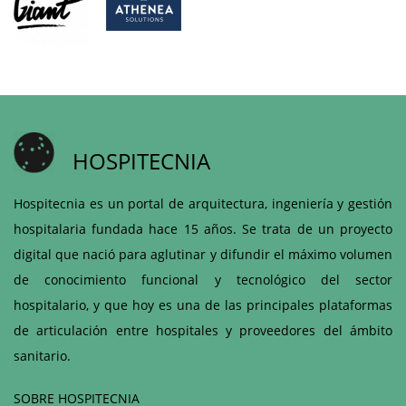
HOSPITECNIA
Hospitecnia es un portal de arquitectura, ingeniería y gestión
hospitalaria fundada hace 15 años. Se trata de un proyecto
digital que nació para aglutinar y difundir el máximo volumen
de conocimiento funcional y tecnológico del sector
hospitalario, y que hoy es una de las principales plataformas
de articulación entre hospitales y proveedores del ámbito
sanitario.
SOBRE HOSPITECNIA