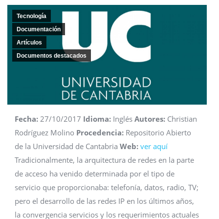
Tecnología
Documentación
Artículos
Documentos destacados
Fecha:
27/10/2017
Idioma:
Inglés
Autores:
Christian
Rodríguez Molino
Procedencia:
Repositorio Abierto
de la Universidad de Cantabria
Web:
ver aquí
Tradicionalmente, la arquitectura de redes en la parte
de acceso ha venido determinada por el tipo de
servicio que proporcionaba: telefonía, datos, radio, TV;
pero el desarrollo de las redes IP en los últimos años,
la convergencia servicios y los requerimientos actuales