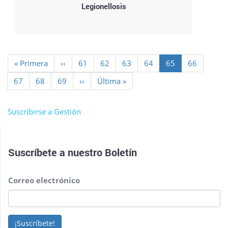
Legionellosis
Paginación
Primera
« Primera
Página
‹‹
Page
61
Page
62
Page
63
Page
64
Página
65
Page
66
página
anterior
actual
Page
67
Page
68
Page
69
Siguiente
››
Última
Última »
página
página
Suscribirse a Gestión
Suscríbete a nuestro
Boletín
Correo electrónico
¡Suscríbete!