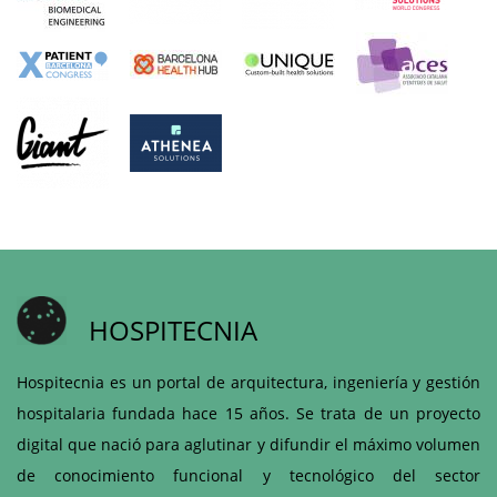
HOSPITECNIA
Hospitecnia es un portal de arquitectura, ingeniería y gestión
hospitalaria fundada hace 15 años. Se trata de un proyecto
digital que nació para aglutinar y difundir el máximo volumen
de conocimiento funcional y tecnológico del sector