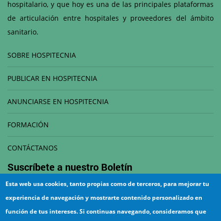
hospitalario, y que hoy es una de las principales plataformas
de articulación entre hospitales y proveedores del ámbito
sanitario.
SOBRE HOSPITECNIA
PUBLICAR EN HOSPITECNIA
ANUNCIARSE EN HOSPITECNIA
FORMACIÓN
CONTÁCTANOS
Suscríbete a nuestro
Boletín
Esta web usa cookies, tanto propias como de terceros, para mejorar tu
Correo electrónico
experiencia de navegación y mostrarte contenido personalizado en
función de tus intereses. Si continuas navegando, consideramos que