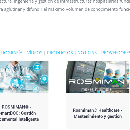
ectura, ingeniería y gestión de infraestructuras hospitalarias fun
ara aglutinar y difundir el máximo volumen de conocimiento funci
BLIOGRAFÍA
|
VÍDEOS
|
PRODUCTOS
|
NOTICIAS
|
PROVEEDORE
ROSMIMAN® -
Rosmiman® Healthcare -
SmartDOC: Gestión
Mantenimiento y gestión
cumental inteligente