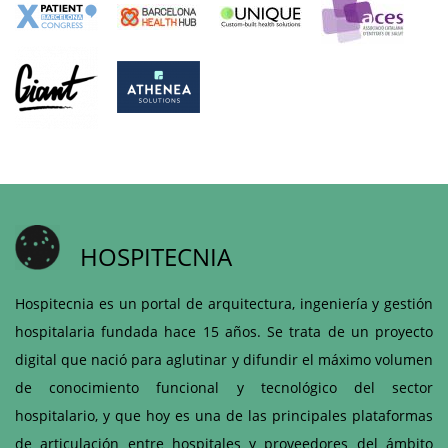
HOSPITECNIA
Hospitecnia es un portal de arquitectura, ingeniería y gestión
hospitalaria fundada hace 15 años. Se trata de un proyecto
digital que nació para aglutinar y difundir el máximo volumen
de conocimiento funcional y tecnológico del sector
hospitalario, y que hoy es una de las principales plataformas
de articulación entre hospitales y proveedores del ámbito