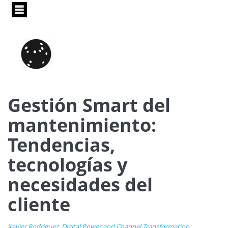
Pasar
al
contenido
principal
Gestión Smart del
mantenimiento:
Tendencias,
tecnologías y
necesidades del
cliente
Xavier Rodriguez, Digital Power and Channel Transformation