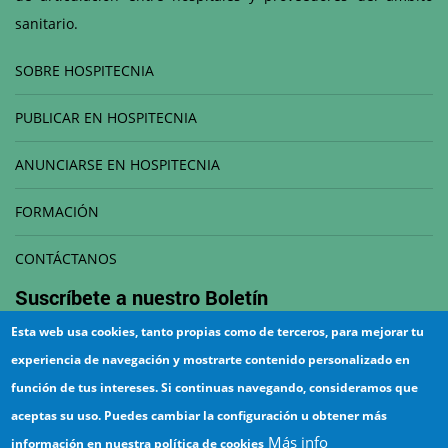
sanitario.
SOBRE HOSPITECNIA
PUBLICAR EN HOSPITECNIA
ANUNCIARSE EN HOSPITECNIA
FORMACIÓN
CONTÁCTANOS
Suscríbete a nuestro
Boletín
Esta web usa cookies, tanto propias como de terceros, para mejorar tu
Correo electrónico
experiencia de navegación y mostrarte contenido personalizado en
función de tus intereses. Si continuas navegando, consideramos que
aceptas su uso. Puedes cambiar la configuración u obtener más
Más info
información en nuestra política de cookies
¡Suscríbete!