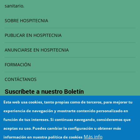
sanitario.
SOBRE HOSPITECNIA
PUBLICAR EN HOSPITECNIA
ANUNCIARSE EN HOSPITECNIA
FORMACIÓN
CONTÁCTANOS
Suscríbete a nuestro
Boletín
Esta web usa cookies, tanto propias como de terceros, para mejorar tu
Correo electrónico
experiencia de navegación y mostrarte contenido personalizado en
función de tus intereses. Si continuas navegando, consideramos que
aceptas su uso. Puedes cambiar la configuración u obtener más
Más info
información en nuestra política de cookies
¡Suscríbete!