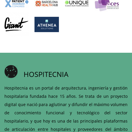
HOSPITECNIA
Hospitecnia es un portal de arquitectura, ingeniería y gestión
hospitalaria fundada hace 15 años. Se trata de un proyecto
digital que nació para aglutinar y difundir el máximo volumen
de conocimiento funcional y tecnológico del sector
hospitalario, y que hoy es una de las principales plataformas
de articulación entre hospitales y proveedores del ámbito