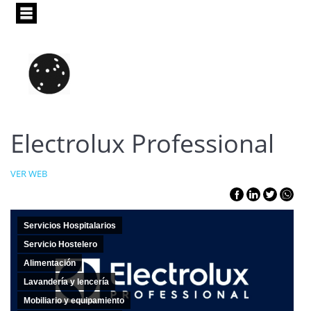
Pasar
al
contenido
principal
Electrolux Professional
VER WEB
Servicios Hospitalarios
Servicio Hostelero
Alimentación
Lavandería y lencería
Mobiliario y equipamiento