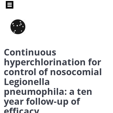
Pasar
al
contenido
principal
Continuous
hyperchlorination for
control of nosocomial
Legionella
pneumophila: a ten
year follow-up of
efficacy,