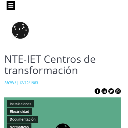
Pasar
al
contenido
principal
NTE-IET Centros de
transformación
MOPU
| 12/12/1983
Instalaciones
Electricidad
Documentación
Normativas