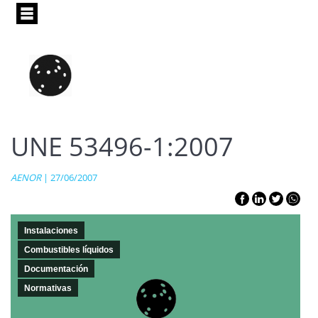
Pasar
al
contenido
principal
UNE 53496-1:2007
AENOR
| 27/06/2007
Instalaciones
Combustibles líquidos
Documentación
Normativas