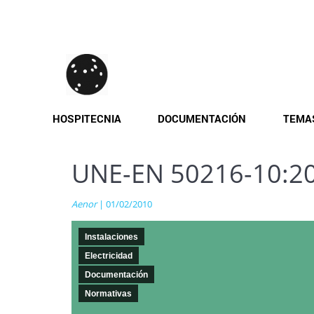
Pasar
al
contenido
principal
HOSPITECNIA
DOCUMENTACIÓN
TEMA
UNE-EN 50216-10:2
Aenor
| 01/02/2010
Instalaciones
Electricidad
Documentación
Normativas