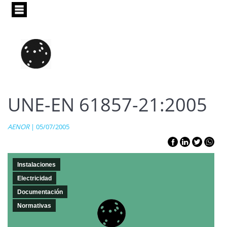
Pasar
al
contenido
principal
UNE-EN 61857-21:2005
AENOR
| 05/07/2005
Instalaciones
Electricidad
Documentación
Normativas