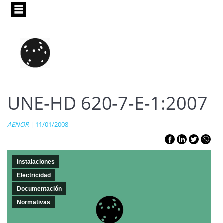
Pasar
al
contenido
principal
UNE-HD 620-7-E-1:2007
AENOR
| 11/01/2008
Instalaciones
Electricidad
Documentación
Normativas