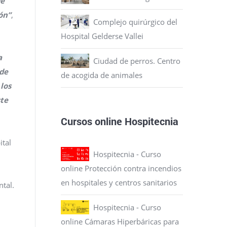
de
ón”
,
Complejo quirúrgico del
Hospital Gelderse Vallei
a
Ciudad de perros. Centro
 de
de acogida de animales
los
ste
Cursos online Hospitecnia
ital
Hospitecnia - Curso
online Protección contra incendios
en hospitales y centros sanitarios
ntal.
Hospitecnia - Curso
online Cámaras Hiperbáricas para