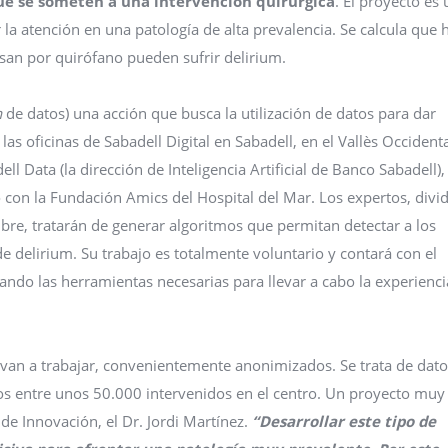
ue se someten a una intervención quirúrgica
. El proyecto es
 la atención en una patología de alta prevalencia. Se calcula que 
asan por quirófano pueden sufrir delirium.
n
de datos) una acción que busca la utilización de datos para dar
as oficinas de Sabadell Digital en Sabadell, en el Vallès Occidenta
l Data (la dirección de Inteligencia Artificial de Banco Sabadell),
 con la Fundación Amics del Hospital del Mar. Los expertos, divi
bre, tratarán de generar algoritmos que permitan detectar a los
e delirium. Su trabajo es totalmente voluntario y contará con el
tando las herramientas necesarias para llevar a cabo la experiencia
ue van a trabajar, convenientemente anonimizados. Se trata de dat
s entre unos 50.000 intervenidos en el centro. Un proyecto muy
e Innovación, el Dr. Jordi Martínez.
“Desarrollar este tipo de