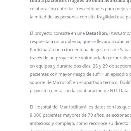
todo a pacientes frágiles de edad avanzada q
colaboración entre las tres entidades para mejorar
la mitad de las personas con alta fragilidad que p
El proyecto consiste en una
Datathon
, (
hackatho
respuesta a un problema, que se llevará a cabo en l
Participarán una cincuentena de gestores de Sabadel
través de un proyecto de voluntariado corporativo
en equipos y durante dos días, 28 y 29 de septiem
pacientes con mayor riesgo de sufrir un episodio d
soporte de Microsoft en el apartado técnico, facili
proyecto cuenta con la colaboración de NTT Data.
El Hospital del Mar facilitará los datos con los q
8.000 pacientes mayores de 70 años, seleccionado
ambicioso y complejo, como reconoce su director d