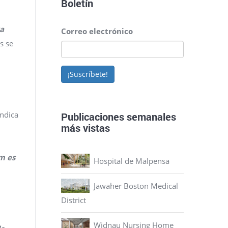
Boletín
ra
Correo electrónico
s se
¡Suscríbete!
indica
Publicaciones semanales
más vistas
um es
Hospital de Malpensa
,
Jawaher Boston Medical
District
Widnau Nursing Home