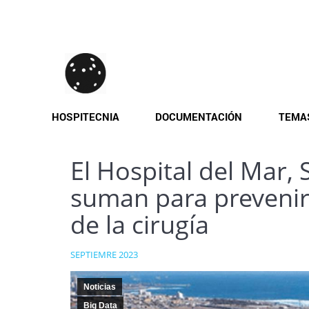
Pasar
al
contenido
principal
HOSPITECNIA
DOCUMENTACIÓN
TEMA
El Hospital del Mar, 
suman para prevenir 
de la cirugía
SEPTIEMRE 2023
Noticias
Big Data