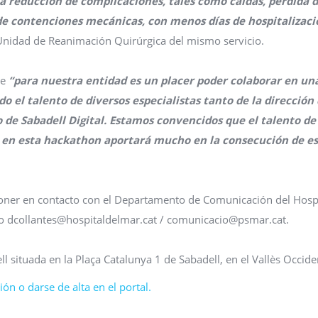
 reducción de complicaciones, tales como caídas, pérdida 
n de contenciones mecánicas, con menos días de hospitalizaci
 Unidad de Reanimación Quirúrgica del mismo servicio.
ue
“para nuestra entidad es un placer poder colaborar en un
o el talento de diversos especialistas tanto de la dirección
o de Sabadell Digital. Estamos convencidos que el talento de 
ar en esta hackathon aportará mucho en la consecución de e
 poner en contacto con el Departamento de Comunicación del Hosp
co dcollantes@hospitaldelmar.cat / comunicacio@psmar.cat.
l situada en la Plaça Catalunya 1 de Sabadell, en el Vallès Occide
ón o darse de alta en el portal.