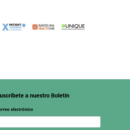
uscríbete a nuestro
Boletín
orreo electrónico