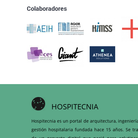
Colaboradores
HOSPITECNIA
Hospitecnia es un portal de arquitectura, ingenierí
gestión hospitalaria fundada hace 15 años. Se tra