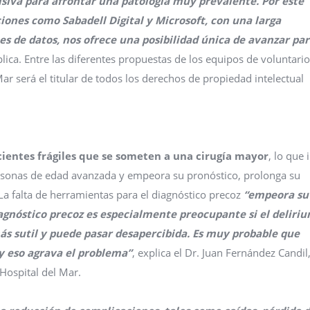
iva para afrontar una patología muy prevalente. Por este
iones como Sabadell Digital y Microsoft, con una larga
s de datos, nos ofrece una posibilidad única de avanzar pa
plica. Entre las diferentes propuestas de los equipos de voluntario
r será el titular de todos los derechos de propiedad intelectual
acientes frágiles que se someten a una cirugía mayor
, lo que 
ersonas de edad avanzada y empeora su pronóstico, prolonga su
 La falta de herramientas para el diagnóstico precoz
“empeora su
iagnóstico precoz es especialmente preocupante si el deliri
ás sutil y puede pasar desapercibida. Es muy probable que
y eso agrava el problema”
, explica el Dr. Juan Fernández Candil
Hospital del Mar.