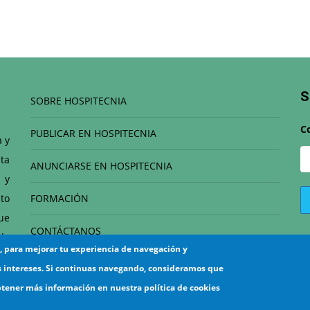
S
SOBRE HOSPITECNIA
C
PUBLICAR EN HOSPITECNIA
a y
ta
ANUNCIARSE EN HOSPITECNIA
 y
to
FORMACIÓN
que
CONTÁCTANOS
de
s, para mejorar tu experiencia de navegación y
el
s intereses. Si continuas navegando, consideramos que
btener más información en nuestra política de cookies