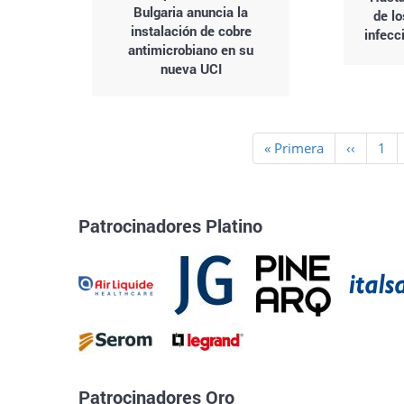
Bulgaria anuncia la
de l
instalación de cobre
infecc
antimicrobiano en su
nueva UCI
Paginación
Primera
« Primera
Página
‹‹
Pag
1
página
anterior
Patrocinadores Platino
Patrocinadores Oro