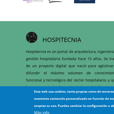
HOSPITECNIA
Hospitecnia es un portal de arquitectura, ingenierí
gestión hospitalaria fundada hace 15 años. Se tra
de un proyecto digital que nació para aglutinar
difundir el máximo volumen de conocimien
funcional y tecnológico del sector hospitalario, y 
hoy es una de las principales plataformas 
Esta web usa cookies, tanto propias como de tercero
articulación entre hospitales y proveedores d
mostrarte contenido personalizado en función de tu
ámbito sanitario.
aceptas su uso. Puedes cambiar la configuración u o
Más info