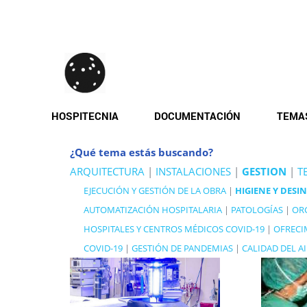
Pasar
al
contenido
principal
HOSPITECNIA
DOCUMENTACIÓN
TEMA
¿Qué tema estás buscando?
ARQUITECTURA
|
INSTALACIONES
|
GESTION
|
T
EJECUCIÓN Y GESTIÓN DE LA OBRA
|
HIGIENE Y DESI
AUTOMATIZACIÓN HOSPITALARIA
|
PATOLOGÍAS
|
OR
HOSPITALES Y CENTROS MÉDICOS COVID-19
|
OFRECI
COVID-19
|
GESTIÓN DE PANDEMIAS
|
CALIDAD DEL A