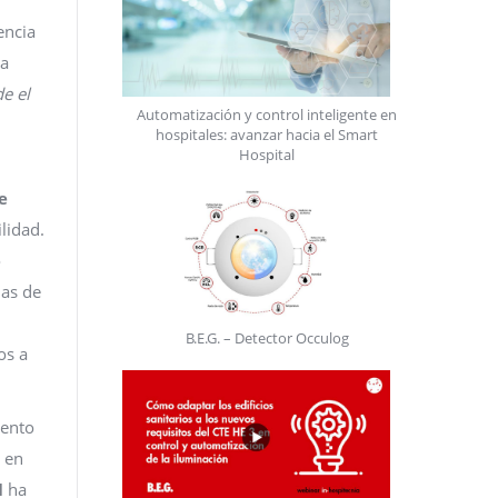
encia
ia
e el
Automatización y control inteligente en
hospitales: avanzar hacia el Smart
Hospital
e
lidad.
o
mas de
B.E.G. – Detector Occulog
os a
iento
, en
I
ha