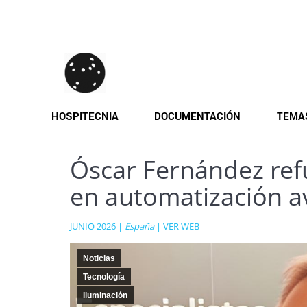
Pasar
al
contenido
principal
HOSPITECNIA
DOCUMENTACIÓN
TEMA
Óscar Fernández refu
en automatización a
JUNIO 2026 |
España
|
VER WEB
Noticias
Tecnología
Iluminación