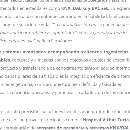
ustentados en estándares como
KNX, DALI-2 y BACnet
. Su experi
itido consolidar un enfoque centrado en la fiabilidad, la eficienc
o largo de su ciclo de vida.
“La automatización no se entiende desd
rmite anticipar problemas, optimizar diseños y garantizar que lo
cio entra en uso”
, señala Fernández.
de sistemas avanzados, acompañando a clientes, ingenierías 
ables
, robustas y alineadas con los objetivos actuales de sostenibi
e proyecto y transferencia de conocimiento tanto al equipo intern
 de los pilares de su trabajo es la integración eficiente de siste
ón energética bajo una arquitectura bien definida y basada en
 la eficiencia operativa y garantizar la adaptación de los edifici
res de alta precisión, soluciones flexibles y un profundo conocim
o de ello son proyectos recientes como el
Hospital Vithas Turia
 la combinación de
sensores de presencia y sistemas KNX/DAL