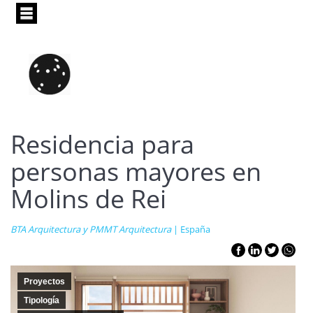
Pasar
al
contenido
principal
Residencia para
personas mayores en
Molins de Rei
BTA Arquitectura y PMMT Arquitectura
| España
Proyectos
Tipología