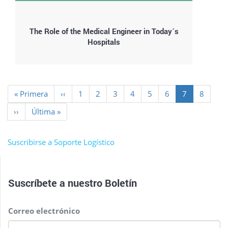
The Role of the Medical Engineer in Today´s
Hospitals
Paginación
Primera
« Primera
Página
‹‹
Page
1
Page
2
Page
3
Page
4
Page
5
Page
6
Página
7
Page
8
página
anterior
actual
Siguiente
››
Última
Última »
página
página
Suscribirse a Soporte Logístico
Suscríbete a nuestro
Boletín
Correo electrónico