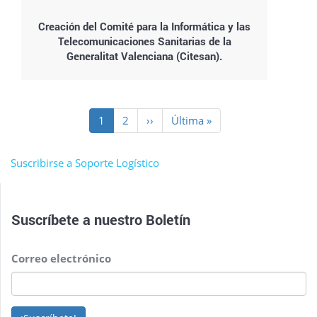
Creación del Comité para la Informática y las
Telecomunicaciones Sanitarias de la
Generalitat Valenciana (Citesan).
Paginación
Página
1
Page
2
Siguiente
››
Última
Última »
actual
página
página
Suscribirse a Soporte Logístico
Suscríbete a nuestro
Boletín
Correo electrónico