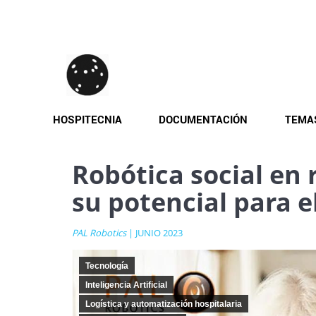
Pasar
al
contenido
principal
HOSPITECNIA
DOCUMENTACIÓN
TEMA
Robótica social en 
su potencial para e
PAL Robotics
| JUNIO 2023
Tecnología
Inteligencia Artificial
Logística y automatización hospitalaria