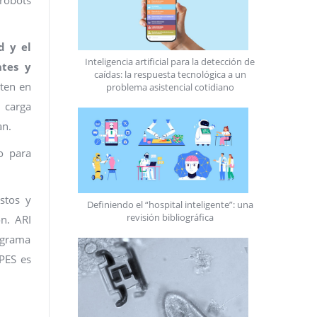
d y el
Inteligencia artificial para la detección de
ntes y
caídas: la respuesta tecnológica a un
sten en
problema asistencial cotidiano
a carga
an.
o para
stos y
Definiendo el “hospital inteligente”: una
revisión bibliográfica
ón. ARI
rograma
APES es