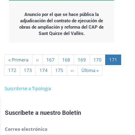
Anuncio por el que se hace pública la
adjudicación del contrato de ejecución de
obras de ampliación y reforma del CAP de
Sant Quirze del Vallès.
Paginación
Primera
« Primera
Página
‹‹
Page
167
Page
168
Page
169
Page
170
Página
171
página
anterior
actual
Page
172
Page
173
Page
174
Page
175
Siguiente
››
Última
Última »
página
página
Suscribirse a Tipología
Suscríbete a nuestro
Boletín
Correo electrónico