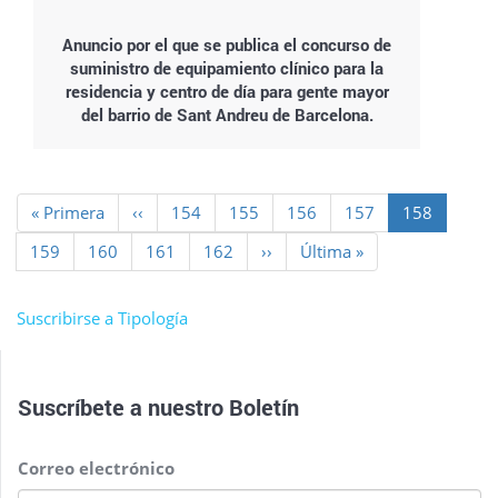
Anuncio por el que se publica el concurso de
suministro de equipamiento clínico para la
residencia y centro de día para gente mayor
del barrio de Sant Andreu de Barcelona.
Paginación
Primera
« Primera
Página
‹‹
Page
154
Page
155
Page
156
Page
157
Página
158
página
anterior
actual
Page
159
Page
160
Page
161
Page
162
Siguiente
››
Última
Última »
página
página
Suscribirse a Tipología
Suscríbete a nuestro
Boletín
Correo electrónico