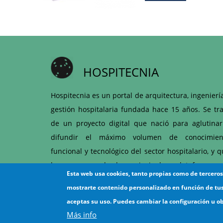
HOSPITECNIA
Hospitecnia es un portal de arquitectura, ingenierí
gestión hospitalaria fundada hace 15 años. Se tra
de un proyecto digital que nació para aglutinar
difundir el máximo volumen de conocimien
funcional y tecnológico del sector hospitalario, y 
hoy es una de las principales plataformas 
Esta web usa cookies, tanto propias como de tercero
articulación entre hospitales y proveedores d
mostrarte contenido personalizado en función de tu
ámbito sanitario.
aceptas su uso. Puedes cambiar la configuración u o
Más info