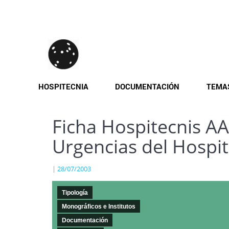
Pasar
al
contenido
principal
HOSPITECNIA
DOCUMENTACIÓN
TEMA
Ficha Hospitecnis AA
Urgencias del Hospit
| 28/07/2003
Tipología
Monográficos e Institutos
Documentación