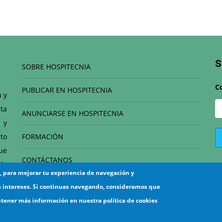
S
SOBRE HOSPITECNIA
C
PUBLICAR EN HOSPITECNIA
a y
ta
ANUNCIARSE EN HOSPITECNIA
 y
to
FORMACIÓN
que
CONTÁCTANOS
de
s, para mejorar tu experiencia de navegación y
el
s intereses. Si continuas navegando, consideramos que
btener más información en nuestra política de cookies