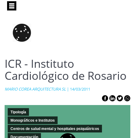
Pasar
al
contenido
principal
ICR - Instituto
Cardiológico de Rosario
MARIO COREA ARQUITECTURA SL
| 14/03/2011
Tipología
Monográficos e Institutos
Centros de salud mental y hospitales psiquiátricos
Documentación