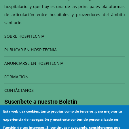
hospitalario, y que hoy es una de las principales plataformas
de articulación entre hospitales y proveedores del ámbito
sanitario.
SOBRE HOSPITECNIA
PUBLICAR EN HOSPITECNIA
ANUNCIARSE EN HOSPITECNIA
FORMACIÓN
CONTÁCTANOS
Suscríbete a nuestro
Boletín
Esta web usa cookies, tanto propias como de terceros, para mejorar tu
Correo electrónico
experiencia de navegación y mostrarte contenido personalizado en
función de tus intereses. Si continuas navegando, consideramos que