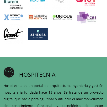
HOSPITECNIA
Hospitecnia es un portal de arquitectura, ingeniería y gestión
hospitalaria fundada hace 15 años. Se trata de un proyecto
digital que nació para aglutinar y difundir el máximo volumen
de conocimiento funcional y tecnológico del sector