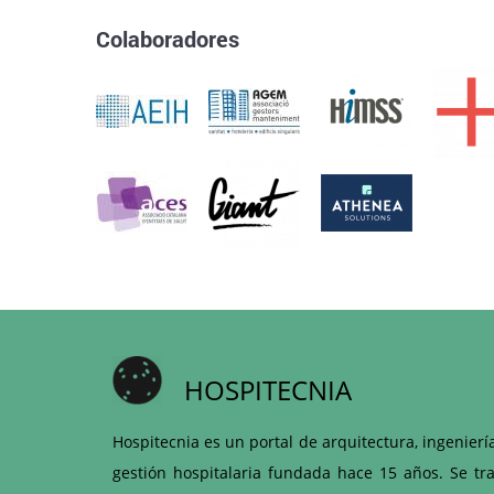
Colaboradores
HOSPITECNIA
Hospitecnia es un portal de arquitectura, ingenierí
gestión hospitalaria fundada hace 15 años. Se tra