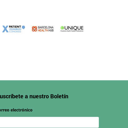
uscríbete a nuestro
Boletín
orreo electrónico