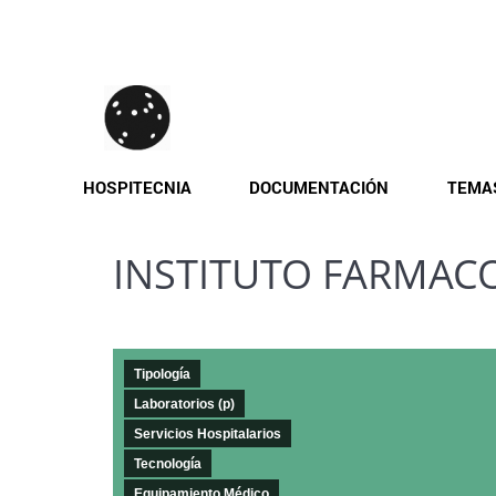
Pasar
al
contenido
principal
HOSPITECNIA
DOCUMENTACIÓN
TEMA
INSTITUTO FARMACO
Tipología
Laboratorios (p)
Servicios Hospitalarios
Tecnología
Equipamiento Médico