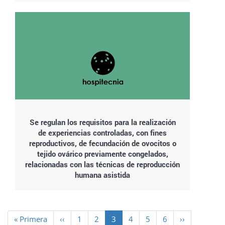
Se regulan los requisitos para la realización
de experiencias controladas, con fines
reproductivos, de fecundación de ovocitos o
tejido ovárico previamente congelados,
relacionadas con las técnicas de reproducción
humana asistida
Paginación
Primera
« Primera
Página
‹‹
Page
1
Page
2
Página
3
Page
4
Page
5
Page
6
Siguiente
››