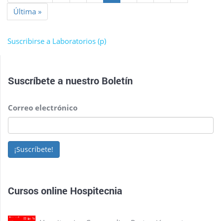
página
anterior
actual
página
Última
Última »
página
Suscribirse a Laboratorios (p)
Suscríbete a nuestro
Boletín
Correo electrónico
¡Suscríbete!
Cursos online Hospitecnia