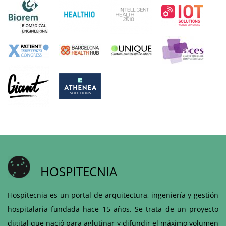
HOSPITECNIA
Hospitecnia es un portal de arquitectura, ingeniería y gestión
hospitalaria fundada hace 15 años. Se trata de un proyecto
digital que nació para aglutinar y difundir el máximo volumen