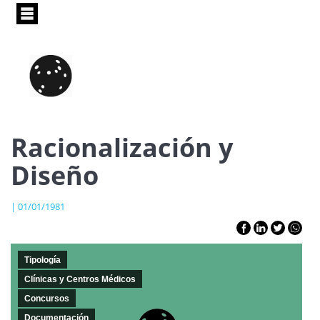
Pasar
al
contenido
principal
Racionalización y
Diseño
| 01/01/1981
Tipología
Clínicas y Centros Médicos
Concursos
Documentación