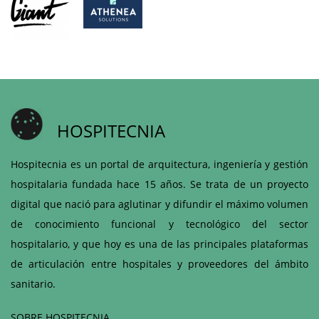
HOSPITECNIA
Hospitecnia es un portal de arquitectura, ingeniería y gestión
hospitalaria fundada hace 15 años. Se trata de un proyecto
digital que nació para aglutinar y difundir el máximo volumen
de conocimiento funcional y tecnológico del sector
hospitalario, y que hoy es una de las principales plataformas
de articulación entre hospitales y proveedores del ámbito
sanitario.
SOBRE HOSPITECNIA