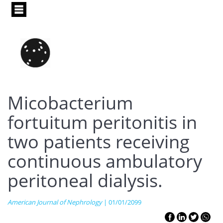
Pasar
al
contenido
principal
Micobacterium
fortuitum peritonitis in
two patients receiving
continuous ambulatory
peritoneal dialysis.
American Journal of Nephrology
| 01/01/2099