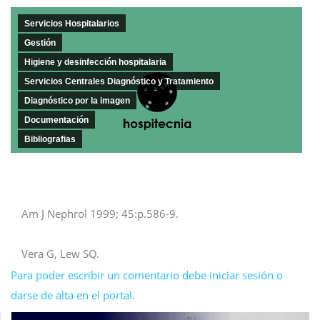
Servicios Hospitalarios
Gestión
Higiene y desinfección hospitalaria
Servicios Centrales Diagnóstico y Tratamiento
Diagnóstico por la imagen
Documentación
Bibliografias
Am J Nephrol 1999; 45:p.586-9.
Vera G, Lew SQ.
Para poder escribir un comentario debe iniciar sesión o
darse de alta en el portal.