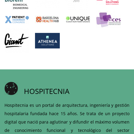
HOSPITECNIA
Hospitecnia es un portal de arquitectura, ingeniería y gestión
hospitalaria fundada hace 15 años. Se trata de un proyecto
digital que nació para aglutinar y difundir el máximo volumen
de conocimiento funcional y tecnológico del sector