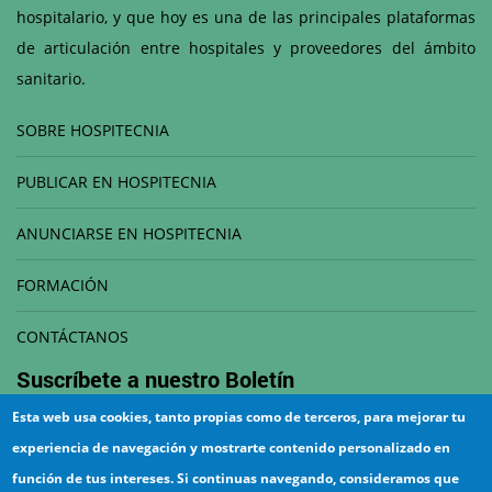
hospitalario, y que hoy es una de las principales plataformas
de articulación entre hospitales y proveedores del ámbito
sanitario.
SOBRE HOSPITECNIA
PUBLICAR EN HOSPITECNIA
ANUNCIARSE EN HOSPITECNIA
FORMACIÓN
CONTÁCTANOS
Suscríbete a nuestro
Boletín
Esta web usa cookies, tanto propias como de terceros, para mejorar tu
Correo electrónico
experiencia de navegación y mostrarte contenido personalizado en
función de tus intereses. Si continuas navegando, consideramos que