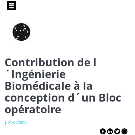
Pasar
al
contenido
principal
Contribution de l
´Ingénierie
Biomédicale à la
conception d´un Bloc
opératoire
| 01/06/2099