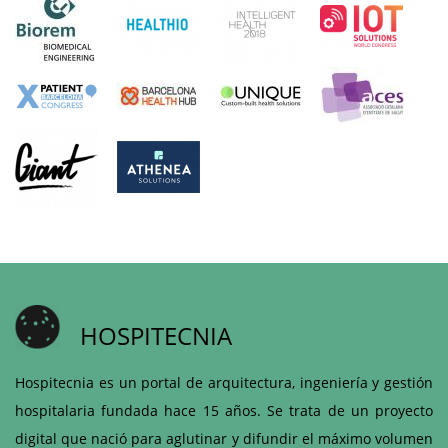
HOSPITECNIA
Hospitecnia es un portal de arquitectura, ingeniería y gestión
hospitalaria fundada hace 15 años. Se trata de un proyecto
digital que nació para aglutinar y difundir el máximo volumen