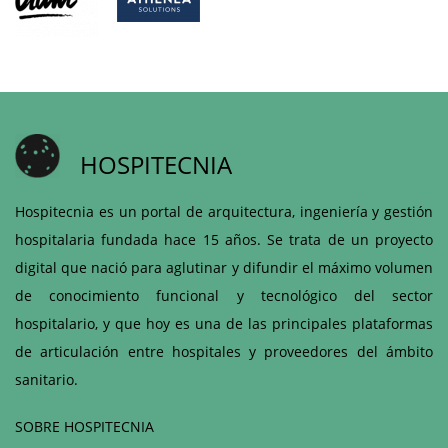
HOSPITECNIA
Hospitecnia es un portal de arquitectura, ingeniería y gestión
hospitalaria fundada hace 15 años. Se trata de un proyecto
digital que nació para aglutinar y difundir el máximo volumen
de conocimiento funcional y tecnológico del sector
hospitalario, y que hoy es una de las principales plataformas
de articulación entre hospitales y proveedores del ámbito
sanitario.
SOBRE HOSPITECNIA