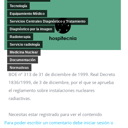
Tecnología
Equipamiento Médico
Servicios Centrales Diagnóstico y Tratamiento
Diagnóstico por la imagen
Radioterapia
Servicio radiología
Medicina Nuclear
Documentación
Normativas
BOE nº 313 de 31 de diciembre de 1999. Real Decreto
1836/1999, de 3 de diciembre, por el que se aprueba
el reglamento sobre instalaciones nucleares
radiactivas.
Necesitas estar registrado para ver el contenido
Para poder escribir un comentario debe iniciar sesión o