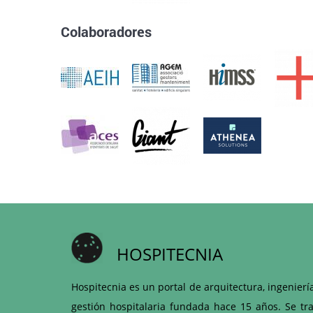
Colaboradores
HOSPITECNIA
Hospitecnia es un portal de arquitectura, ingenierí
gestión hospitalaria fundada hace 15 años. Se tra