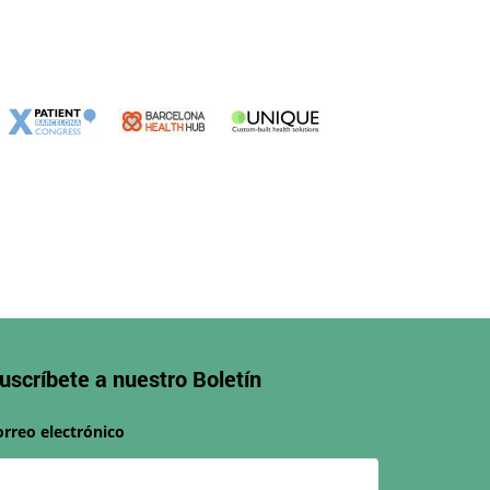
uscríbete a nuestro
Boletín
orreo electrónico