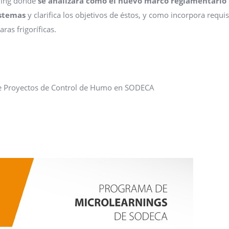
ning donde
se analizará cómo el nuevo marco reglamentario
sistemas
y clarifica los objetivos de éstos, y como incorpora requis
ras frigoríficas.
 de Proyectos de Control de Humo en SODECA