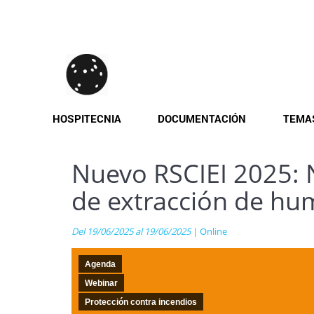
Pasar
al
contenido
principal
HOSPITECNIA
DOCUMENTACIÓN
TEMA
Nuevo RSCIEI 2025: 
de extracción de hum
Del 19/06/2025 al 19/06/2025
| Online
Agenda
Webinar
Protección contra incendios