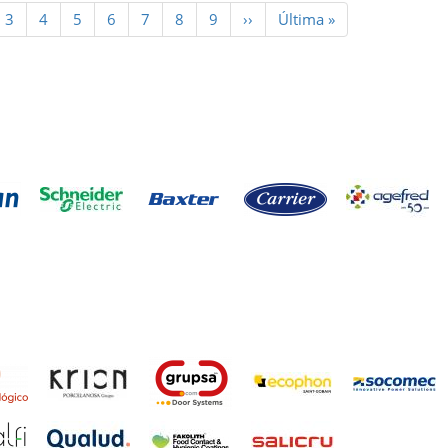
ina
Page
3
Page
4
Page
5
Page
6
Page
7
Page
8
Page
9
Siguiente
››
Última
Última »
al
página
página