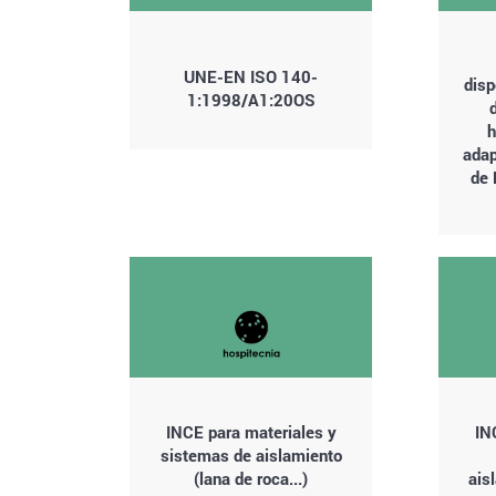
UNE-EN ISO 140-
disp
1:1998/A1:20OS
h
adap
de 
INCE para materiales y
IN
sistemas de aislamiento
(lana de roca...)
ais