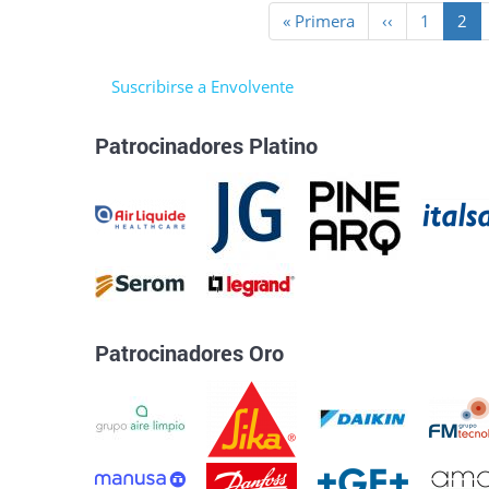
Paginación
Primera
« Primera
Página
‹‹
Page
1
Pág
2
página
anterior
actu
Suscribirse a Envolvente
Patrocinadores Platino
Patrocinadores Oro