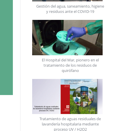
Gestión del agua, saneamiento, higiene
y residuos ante el COVID-19
El Hospital del Mar, pionero en el
tratamiento de los residuos de
quirófano
Tratamiento de aguas residuales de
lavandería hospitalaria mediante
proceso UV / H2O2