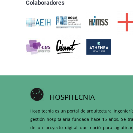
Colaboradores
HOSPITECNIA
Hospitecnia es un portal de arquitectura, ingenierí
gestión hospitalaria fundada hace 15 años. Se tra
de un proyecto digital que nació para aglutinar