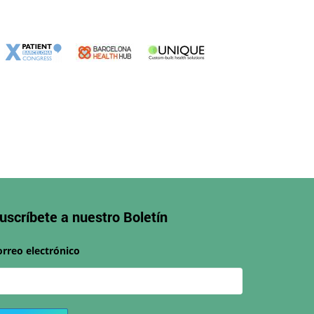
uscríbete a nuestro
Boletín
orreo electrónico